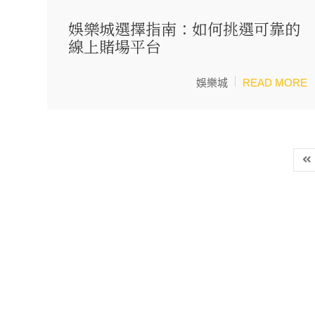
娛樂城選擇指南：如何挑選可靠的
線上賭場平台
娛樂城
READ MORE