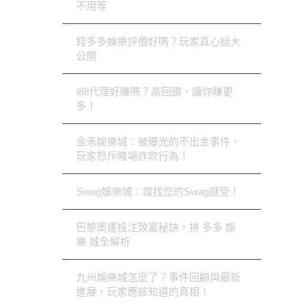
不用等
錢多多娛樂評價好嗎？玩家真心話大
公開
i88代理好賺嗎？高回饋，讓你賺更
多！
金禾娛樂城：被曝光的不出金事件，
玩家怒斥賭場詐欺行為！
Swag娛樂城：尋找您的Swag感受！
巴黎奧運投注致富秘訣，拼 多多 娛
樂 城全解析
九州娛樂城怎麼了？事件回顧與最新
進展，玩家應該知道的真相！