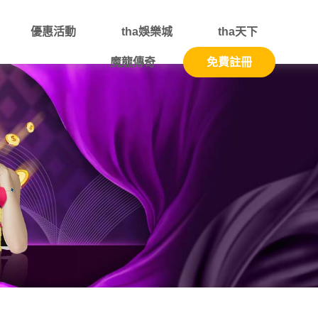
優惠活動
tha娛樂城
tha天下
魔龍傳奇
免費註冊