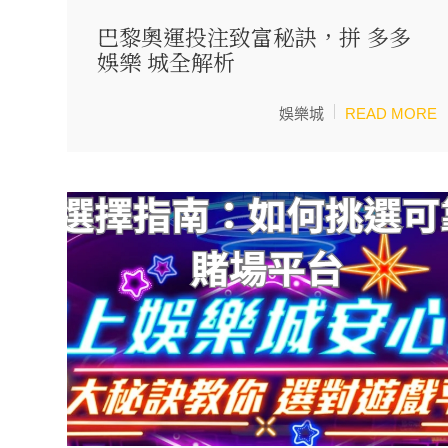
巴黎奧運投注致富秘訣，拼 多多
娛樂 城全解析
娛樂城
READ MORE