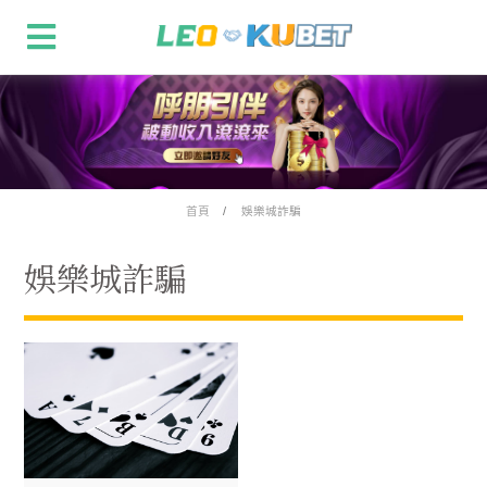
首頁
娛樂城詐騙
娛樂城詐騙