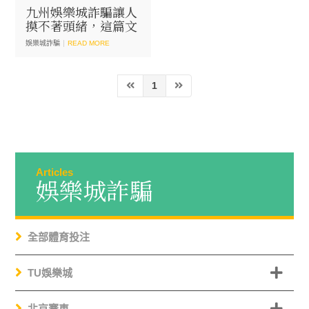
九州娛樂城詐騙讓人
摸不著頭緒，這篇文
章幫你理清思路！
娛樂城詐騙
READ MORE
1
Articles
娛樂城詐騙
全部體育投注
TU娛樂城
北京賽車