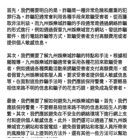
首先，我們需要明白的是，詐騙是一種非常危險和嚴重的犯
罪行為。詐騙犯通常會利用各種手段來欺騙受害者，從而獲
取非法利益。而九州娛樂城詐騙的手段通常是通過網絡詐騙
的形式進行，例如通過假冒九州娛樂城官方網站、發送詐騙
郵件、進行電話詐騙等方式，欺騙受害者支付高額費用或者
提供個人敏感信息。
其次，我們需要了解九州娛樂城詐騙的特點和手法。根據相
關報導，九州娛樂城詐騙通常會采用各種花招來欺騙受害
者，例如通過各種獎勵活動來誘騙受害者支付高額費用，或
者假冒九州娛樂城客服人員，要求受害者提供個人敏感信息
等。在面對這些詐騙手法時，我們應該保持警覺，不要輕易
相信來路不明的信息和騙子的花言巧語，避免成為受害者。
最後，我們需要了解如何避免九州娛樂城詐騙。首先，我們
應該保持警覺，不要輕易相信來路不明的信息和陌生人的聯
繫。其次，我們應該避免在不安全的網絡環境下進行網上支
付和提供個人敏感信息。此外，我們還可以通過了解九州娛
樂城官方網站和客服電話，避免假冒網站和客服人員所帶來
的風險除了以上提到的方法外，還有其他一些方法可以幫助