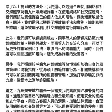
除了以上提到的方法外，我們還可以通過合理使用網絡和社
交媒體來防範九州娛樂城詐騙。在使用網絡和社交媒體時，
我們應該注意保護自己的個人信息和隱私，避免泄露敏感信
息。同時，我們還可以通過了解詐騙手法和案例，識別和避
免詐騙，避免被騙子利用社交媒體來進行詐騙行為。
此外，我們還可以通過與親友、同事等人的溝通來防範九州
娛樂城詐騙。通過與親友、同事等人的交流和分享，可以了
解更多詐騙案例和手法，增強自己的防騙能力。同時，我們
還可以相互提醒和幫助，避免成為詐騙的受害者。
最後，我們還應該呼籲九州娛樂城等賭博場所加強自身的風
險管理和防範措施，從源頭上防範詐騙行為。相關機構和部
門可以加強對賭博場所的監管和管理，加強打擊詐騙犯罪的
力度，從根本上消除詐騙風險。
總之，九州娛樂城詐騙是一個需要我們高度關注和警覺的問
題。通過加強自己的防騙能力和金融知識、使用安全的網絡
和支付平台、與官方客服人員的溝通、加強法律意識、合理
使用網絡和社交媒體等方法，可以避免受到詐騙的侵害。同
時，我們還應該呼籲賭博場所和相關機構加強風險管理和防