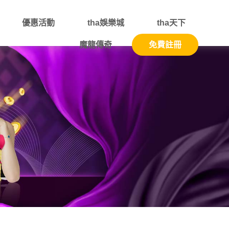
優惠活動
tha娛樂城
tha天下
魔龍傳奇
免費註冊