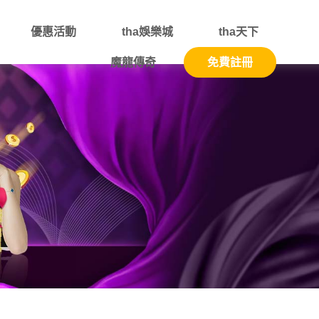
優惠活動
tha娛樂城
tha天下
魔龍傳奇
免費註冊