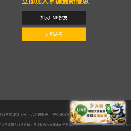
立即加入掌握最新優惠
加入LINE好友
立即註冊
六合彩倍數表
世界盃賠率分析
中文官方網即時比分
善保護個人帳戶資料，選擇符合自身需求的遊戲與娛樂方式。
富遊娛樂城提供多元